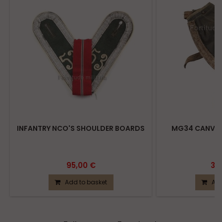
INFANTRY NCO'S SHOULDER BOARDS
MG34 CANVAS
95,00 €
39
Add to basket
Add