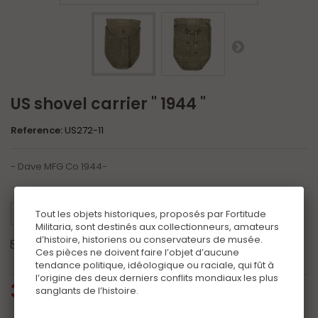
US shovel carrier " 1944 "
Reference:
US272-11
- Dave MFG Co 1944-
Tweet
Share
Google+
Pinterest
Tout les objets historiques, proposés par Fortitude
Militaria, sont destinés aux collectionneurs, amateurs
d’histoire, historiens ou conservateurs de musée.
Send to a friend
Print
Ces pièces ne doivent faire l’objet d’aucune
tendance politique, idéologique ou raciale, qui fût à
l’origine des deux derniers conflits mondiaux les plus
30,00 €
tax incl.
sanglants de l’histoire.