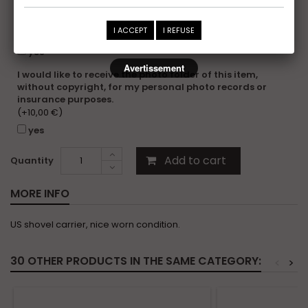
Additional information
I ACCEPT
I REFUSE
Certificat
(+10,00 €)
yes
Avertissement
I would like to receive the photo folder of this item,
without copyright, for my personal photo records or
insurance purposes.
(+10,00 €)
yes
Add to cart
Quantity
MORE INFO
US shovel carrier, nice worn condition.
30 OTHER PRODUCTS IN THE SAME CATEGORY:
<
>