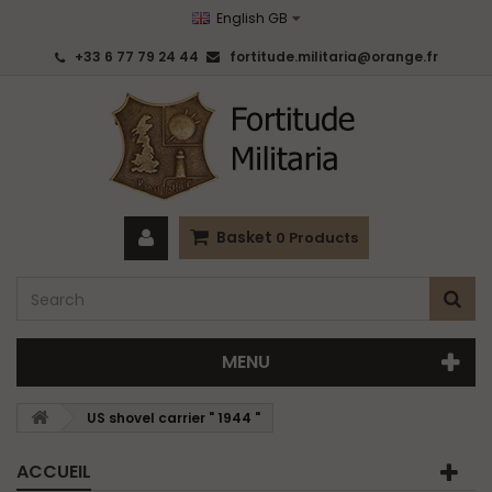
English GB
+33 6 77 79 24 44
fortitude.militaria@orange.fr
Basket
0
Products
MENU
US shovel carrier " 1944 "
ACCUEIL