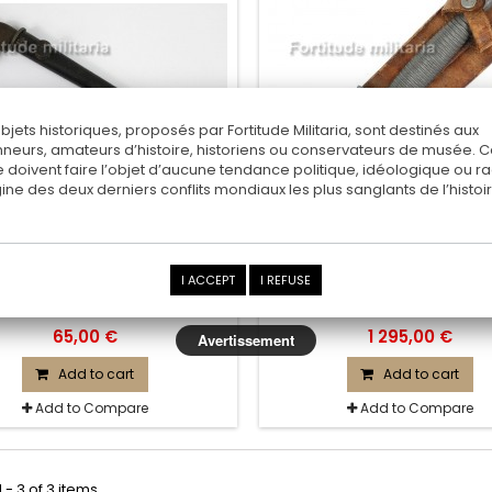
objets historiques, proposés par Fortitude Militaria, sont destinés aux
nneurs, amateurs d’histoire, historiens ou conservateurs de musée. 
 doivent faire l’objet d’aucune tendance politique, idéologique ou rac
rigine des deux derniers conflits mondiaux les plus sanglants de l’histoir
ANADIAN MKII BAYONNET
RARE CANADIAN PARATR
DAGGER
I ACCEPT
I REFUSE
" Long Branch "
65,00 €
1 295,00 €
Avertissement
Add to cart
Add to cart
Add to Compare
Add to Compare
 - 3 of 3 items