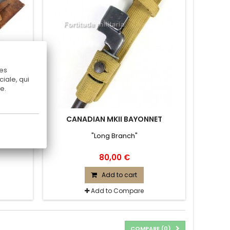
Ces
iale, qui
e.
OOPER
CANADIAN MKII BAYONNET
"Long Branch"
80,00 €
Add to cart
Add to Compare
COMPARE (
0
)