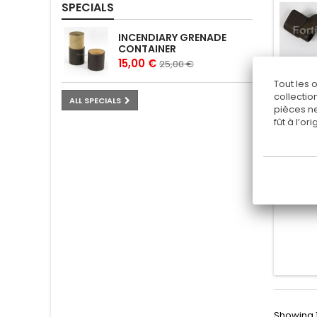
SPECIALS
INCENDIARY GRENADE
CONTAINER
15,00 €
25,00 €
Tout les 
collectio
ALL SPECIALS
pièces ne
fût à l’o
C
Showing 1