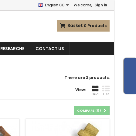
English GB
Welcome,
Sign in
Basket
0
Products
 RESEARCHE
CONTACT US
There are 3 products.
View:
Grid
List
COMPARE (
0
)