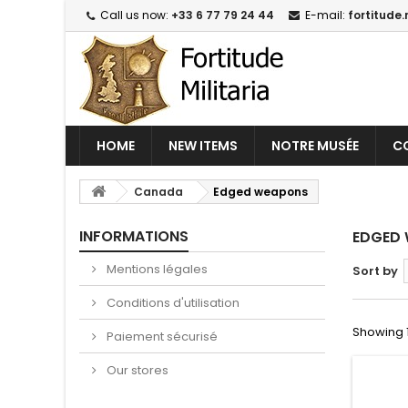
Call us now:
+33 6 77 79 24 44
E-mail:
fortitude.
HOME
NEW ITEMS
NOTRE MUSÉE
CO
Canada
Edged weapons
INFORMATIONS
EDGED
Mentions légales
Sort by
Conditions d'utilisation
Showing 1
Paiement sécurisé
Our stores