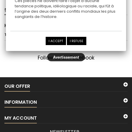
Ces pièces ne doivent faire l’objet d’aucune
tendance politique, idéologique ou raciale, qui fût à
SPECIALS
l’origine des deux derniers conflits mondiaux les plus
sanglants de l’histoire.
HUNGARY
There are no products in this category.
I ACCEPT
I REFUSE
Follow us on Facebook
Avertissement
OUR OFFER
INFORMATION
MY ACCOUNT
NEWSLETTER