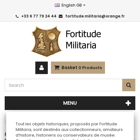
English GB
+33 6 77 79 24 44
fortitude.militaria@orange.fr
Basket
0
Products
MENU
OTHER NATIONS
Hungary
Tout les objets historiques, proposés par Fortitude
Militaria, sont destinés aux collectionneurs, amateurs
INFORMATIONS
d’histoire, historiens ou conservateurs de musée.