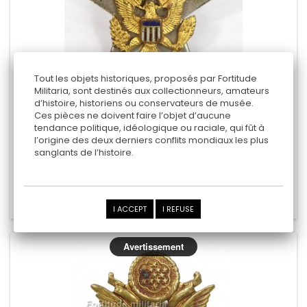
Tout les objets historiques, proposés par Fortitude
Militaria, sont destinés aux collectionneurs, amateurs
d’histoire, historiens ou conservateurs de musée.
US ARMY OFFICER "GENERAL STAFF" COLLAR...
Ces pièces ne doivent faire l’objet d’aucune
tendance politique, idéologique ou raciale, qui fût à
l’origine des deux derniers conflits mondiaux les plus
sanglants de l’histoire.
35,00 €
Add to cart
Add to Compare
I ACCEPT
I REFUSE
Avertissement