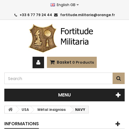
English GB
+33 6 77 79 24 44
fortitude.militaria@orange.fr
Basket
0
Products
MENU
USA
Métal insignias
NAVY
INFORMATIONS