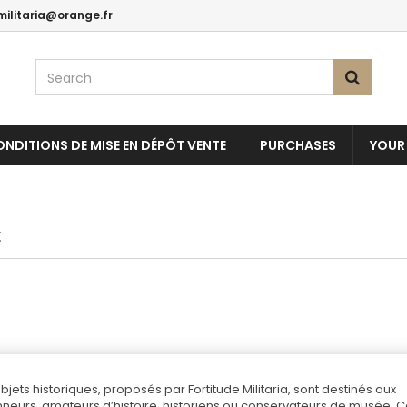
militaria@orange.fr
NDITIONS DE MISE EN DÉPÔT VENTE
PURCHASES
YOUR
E
objets historiques, proposés par Fortitude Militaria, sont destinés aux
nneurs, amateurs d’histoire, historiens ou conservateurs de musée. 