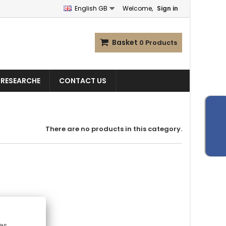
English GB
Welcome,
Sign in
Basket
0
Products
 RESEARCHE
CONTACT US
There are no products in this category.
Ces