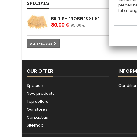
SPECIALS
pièces ne
fût à l’o
BRITISH "NOBEL'S 808"
80,00 €
95,00 €
ALL SPECIALS
OUR OFFER
INFORM
Specials
Conditions
New products
Top sellers
Our stores
Contact us
Sitemap