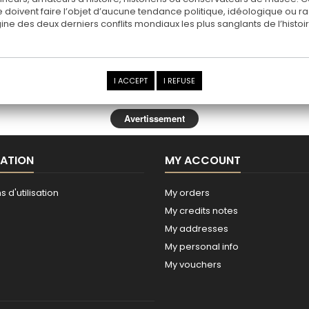
 doivent faire l’objet d’aucune tendance politique, idéologique ou rac
rigine des deux derniers conflits mondiaux les plus sanglants de l’histoir
I ACCEPT
I REFUSE
Avertissement
ATION
MY ACCOUNT
 d'utilisation
My orders
My credits notes
My addresses
My personal info
My vouchers