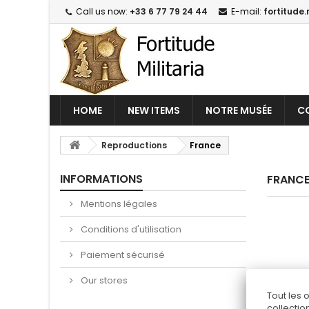
Call us now:
+33 6 77 79 24 44
E-mail:
fortitude.
HOME
NEW ITEMS
NOTRE MUSÉE
CO
Reproductions
France
INFORMATIONS
FRANC
Mentions légales
Conditions d'utilisation
Paiement sécurisé
Our stores
Tout les 
collectio