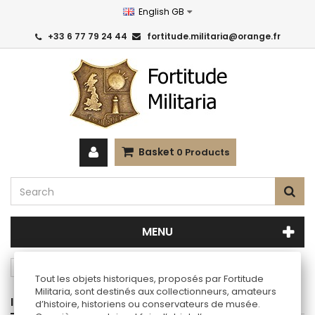
English GB
+33 6 77 79 24 44
fortitude.militaria@orange.fr
Basket
0
Products
MENU
Reproductions
Other nations
Tout les objets historiques, proposés par Fortitude
Militaria, sont destinés aux collectionneurs, amateurs
INFORMATIONS
d’histoire, historiens ou conservateurs de musée.