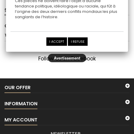
Ces pièces ne doivent faire l’objet d’aucune
tendance politique, idéologique ou raciale, qui fût à
SPECIALS
l’origine des deux derniers conflits mondiaux les plus
sanglants de l’histoire.
OTHER NATIONS
There are no products in this category.
I ACCEPT
I REFUSE
Follow us on Facebook
Avertissement
OUR OFFER
INFORMATION
MY ACCOUNT
NEWSLETTER