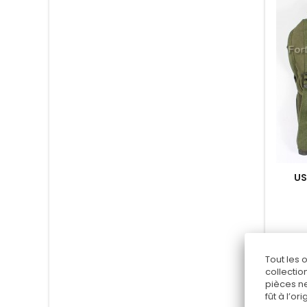
US
Tout les 
collectio
pièces ne
fût à l’o