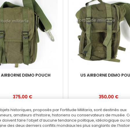
 AIRBORNE DEMO POUCH
US AIRBORNE DEMO PO
375,00 €
350,00 €
Add to cart
Add to cart
objets historiques, proposés par Fortitude Militaria, sont destinés aux
nneurs, amateurs d’histoire, historiens ou conservateurs de musée. 
Add to Compare
Add to Compare
 doivent faire l’objet d’aucune tendance politique, idéologique ou rac
rigine des deux derniers conflits mondiaux les plus sanglants de l’histoir