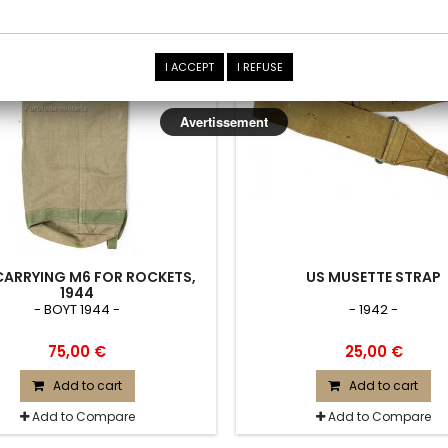
I ACCEPT
I REFUSE
Avertissement
CARRYING M6 FOR ROCKETS,
US MUSETTE STRAP
1944
- BOYT 1944 -
- 1942 -
75,00 €
25,00 €
Add to cart
Add to cart
Add to Compare
Add to Compare