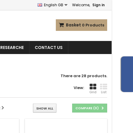
English GB
Welcome,
Sign in
Basket
0
Products
 RESEARCHE
CONTACT US
There are 28 products.
View:
Grid
List
t
COMPARE (
0
)
SHOW ALL