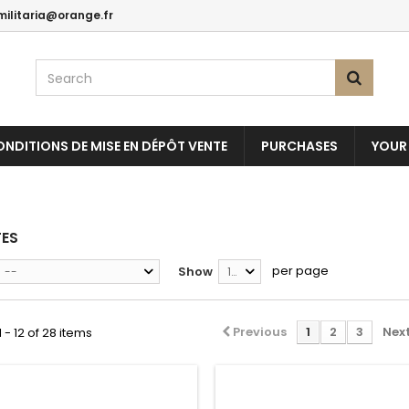
militaria@orange.fr
NDITIONS DE MISE EN DÉPÔT VENTE
PURCHASES
YOUR
TES
per page
Show
--
12
Previous
1
2
3
Nex
 - 12 of 28 items