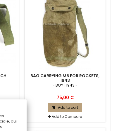
UCH
BAG CARRYING M6 FOR ROCKETS,
1943
- BOYT 1943 -
75,00 €
Add to cart
Ces
Add to Compare
iale, qui
e.