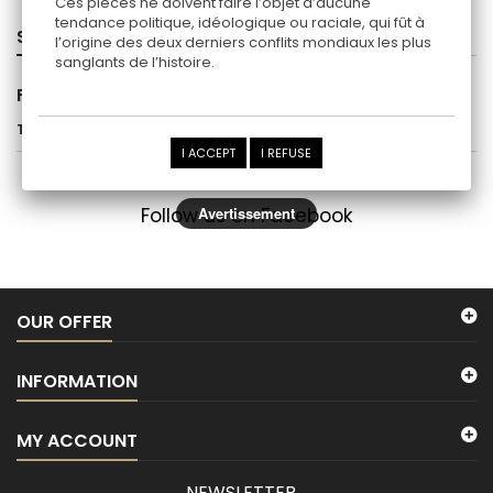
Ces pièces ne doivent faire l’objet d’aucune
tendance politique, idéologique ou raciale, qui fût à
SPECIALS
l’origine des deux derniers conflits mondiaux les plus
sanglants de l’histoire.
FLASHLIGHTS
There are no products in this category.
I ACCEPT
I REFUSE
Follow us on Facebook
Avertissement
OUR OFFER
INFORMATION
MY ACCOUNT
NEWSLETTER