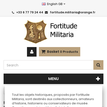
English GB
+33 6 77 79 24 44
fortitude.militaria@orange.fr
Basket
0
Products
MENU
USA
Equipment
Flashlights
Tout les objets historiques, proposés par Fortitude
Militaria, sont destinés aux collectionneurs, amateurs
INFORMATIONS
d’histoire, historiens ou conservateurs de musée.