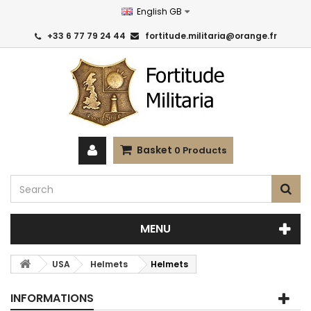
English GB
+33 6 77 79 24 44
fortitude.militaria@orange.fr
Basket
0
Products
MENU
USA
Helmets
Helmets
INFORMATIONS