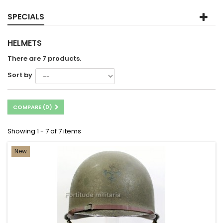
SPECIALS
HELMETS
There are 7 products.
Sort by
COMPARE (
0
)
Showing 1 - 7 of 7 items
New