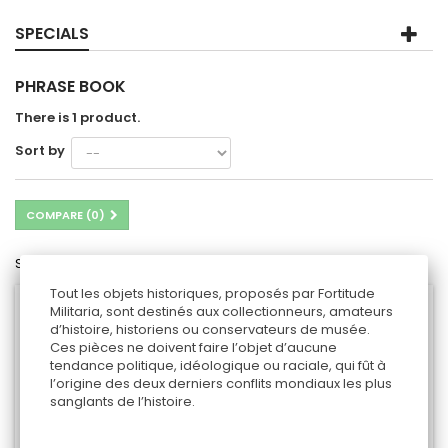
SPECIALS
PHRASE BOOK
There is 1 product.
Sort by
COMPARE (
0
)
Showing 1 - 1 of 1 item
Tout les objets historiques, proposés par Fortitude
Militaria, sont destinés aux collectionneurs, amateurs
d’histoire, historiens ou conservateurs de musée.
Ces pièces ne doivent faire l’objet d’aucune
tendance politique, idéologique ou raciale, qui fût à
l’origine des deux derniers conflits mondiaux les plus
sanglants de l’histoire.