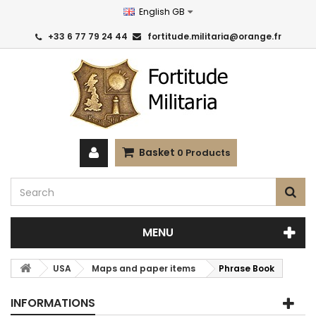
English GB
+33 6 77 79 24 44
fortitude.militaria@orange.fr
Basket
0
Products
MENU
USA
Maps and paper items
Phrase Book
INFORMATIONS