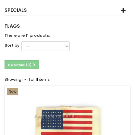
SPECIALS
FLAGS
There are 11 products.
Sort by
COMPARE (
0
)
Showing 1 - 11 of 11 items
New