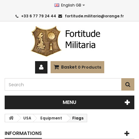
English GB
+33 6 77 79 24 44
fortitude.militaria@orange.fr
Basket
0
Products
MENU
USA
Equipment
Flags
INFORMATIONS