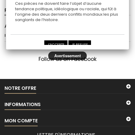
Ces pièces ne doivent faire l’objet d’aucune
tendance politique, idéologique ou raciale, qui fût à
PROMOTIONS
l’origine des deux derniers conflits mondiaux les plus
sanglants de l’histoire.
AUTRES NATIONS
Il n'y a aucun produit dans cette catégorie.
J'ACCEPTE
JE REFUSE
Avertissement
Follow us on Facebook
NOTRE OFFRE
INFORMATIONS
MON COMPTE
LETTRE D'INFORMATIONS