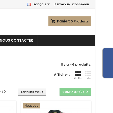
Français
Bienvenue,
Connexion
Panier:
0
Produits
NOUS CONTACTER
Il y a 46 produits.
Afficher :
Grille
Liste
nt
COMPARER (
0
)
AFFICHER TOUT
Nouveau