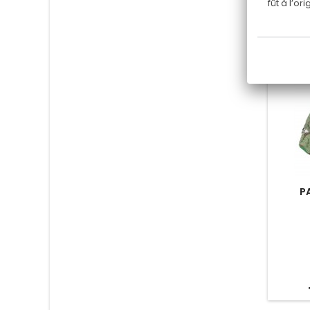
fût à l’o
P