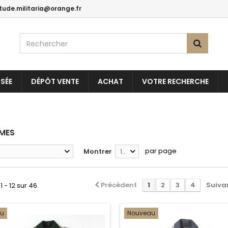
itude.militaria@orange.fr
SÉE
DÉPÔT VENTE
ACHAT
VOTRE RECHERCHE
RMES
par page
Montrer
12
Précédent
1
2
3
4
Suiva
1 - 12 sur 46.
au
Nouveau