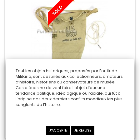
SOLD
Tout les objets historiques, proposés par Fortitude
Militaria, sont destinés aux collectionneurs, amateurs
d’histoire, historiens ou conservateurs de musée.
Ces pièces ne doivent faire l’objet d’aucune
HOUSSE MASQUE À GAZ US M1-A1
tendance politique, idéologique ou raciale, qui fût à
l’origine des deux derniers conflits mondiaux les plus
sanglants de l’histoire.
30,00 €
Ajouter au panier
J'ACCEPTE
JE REFUSE
Ajouter au comparateur