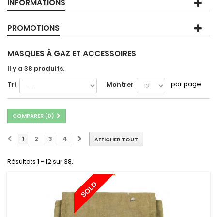
INFORMATIONS
PROMOTIONS
MASQUES À GAZ ET ACCESSOIRES
Il y a 38 produits.
par page
Tri
Montrer
COMPARER (
0
)
1
2
3
4
AFFICHER TOUT
Résultats 1 - 12 sur 38.
SOLD