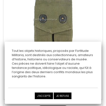
Tout les objets historiques, proposés par Fortitude
Militaria, sont destinés aux collectionneurs, amateurs
d’histoire, historiens ou conservateurs de musée.
PORTE CHARGEUR COLT WW1
Ces pièces ne doivent faire l’objet d’aucune
tendance politique, idéologique ou raciale, qui fût à
- RUSSEL 1918 -
l’origine des deux derniers conflits mondiaux les plus
sanglants de l’histoire.
45,00 €
Ajouter au panier
Ajouter au comparateur
J'ACCEPTE
JE REFUSE