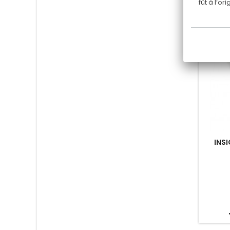
fût à l’o
INS