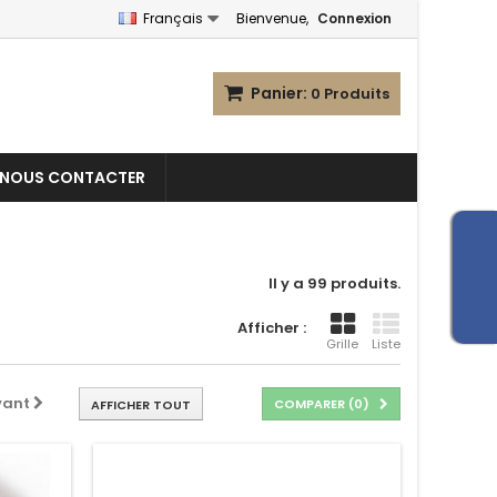
Français
Bienvenue,
Connexion
Panier:
0
Produits
NOUS CONTACTER
Il y a 99 produits.
Afficher :
Grille
Liste
vant
COMPARER (
0
)
AFFICHER TOUT