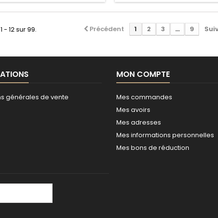
Précédent
1
2
3
...
9
Sui
1 - 12 sur 99.
ATIONS
MON COMPTE
ns générales de vente
Mes commandes
Mes avoirs
Mes adresses
Mes informations personnelles
Mes bons de réduction