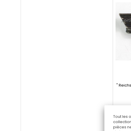
" Reich
Tout les 
collectio
pièces ne