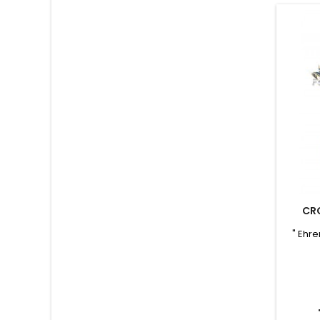
CRO
" Ehr