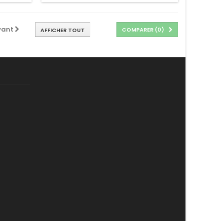
vant
COMPARER (
0
)
AFFICHER TOUT