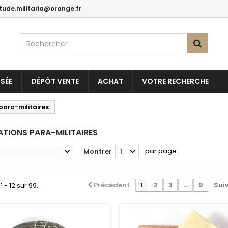
itude.militaria@orange.fr
SÉE
DÉPÔT VENTE
ACHAT
VOTRE RECHERCHE
para-militaires
TIONS PARA-MILITAIRES
par page
Montrer
12
Précédent
1
2
3
...
9
Sui
1 - 12 sur 99.