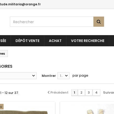
itude.militaria@orange.fr
SÉE
DÉPÔT VENTE
ACHAT
VOTRE RECHERCHE
res
SOIRES
par page
Montrer
12
Précédent
1
2
3
4
Suiva
1 - 12 sur 37.
au