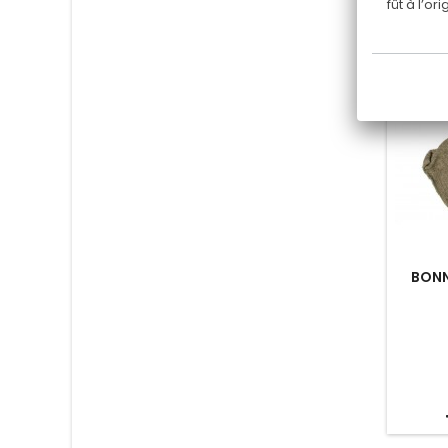
fût à l’o
BONN