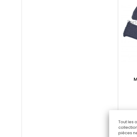
M
Tout les 
collectio
pièces ne