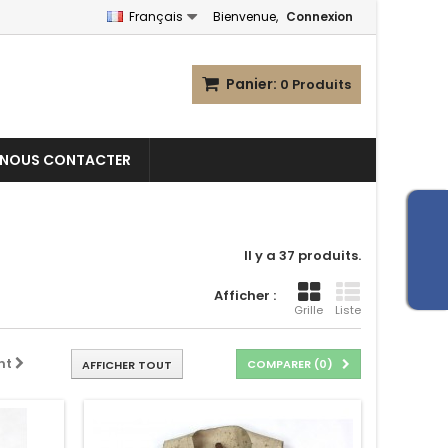
Français
Bienvenue,
Connexion
Panier:
0
Produits
NOUS CONTACTER
Il y a 37 produits.
Afficher :
Grille
Liste
nt
COMPARER (
0
)
AFFICHER TOUT