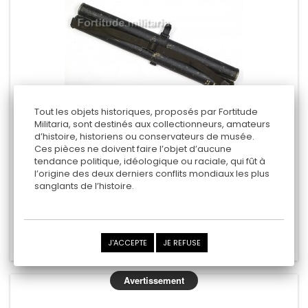
Tout les objets historiques, proposés par Fortitude
Militaria, sont destinés aux collectionneurs, amateurs
d’histoire, historiens ou conservateurs de musée.
Ces pièces ne doivent faire l’objet d’aucune
PORTE CANON MG
tendance politique, idéologique ou raciale, qui fût à
l’origine des deux derniers conflits mondiaux les plus
" bcr 43"
sanglants de l’histoire.
575,00 €
Ajouter au panier
J'ACCEPTE
JE REFUSE
Ajouter au comparateur
Avertissement