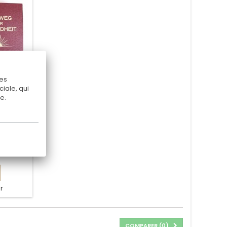
Ces
iale, qui
e.
 SS
Elsass "
r
COMPARER (
0
)