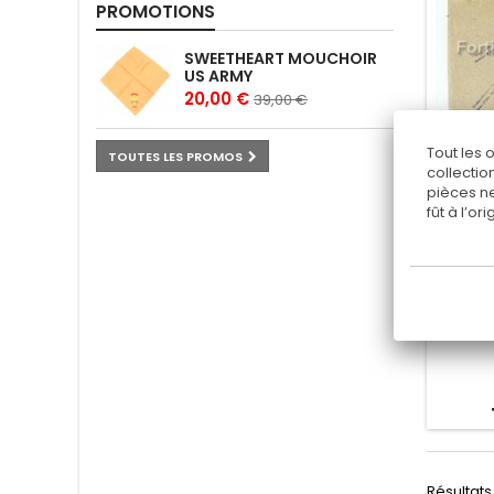
PROMOTIONS
SWEETHEART MOUCHOIR
US ARMY
20,00 €
39,00 €
Tout les 
TOUTES LES PROMOS
collectio
pièces ne
fût à l’o
L
" SS au
Résultats 