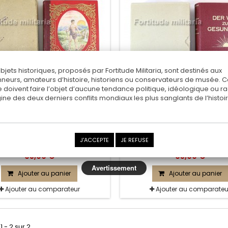
objets historiques, proposés par Fortitude Militaria, sont destinés aux
nneurs, amateurs d’histoire, historiens ou conservateurs de musée. 
 doivent faire l’objet d’aucune tendance politique, idéologique ou rac
rigine des deux derniers conflits mondiaux les plus sanglants de l’histoir
IVRE DE BIBLIOTHÈQUE SS
LIVRE DE BIBLIOTHÈQUE
sbildunglager Sennheim Elsass "
" SS ausbildunglager Sennheim 
J'ACCEPTE
JE REFUSE
95,00 €
95,00 €
Avertissement
Ajouter au panier
Ajouter au panier
Ajouter au comparateur
Ajouter au comparateu
1 - 2 sur 2.