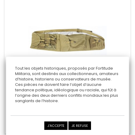
Tout les objets historiques, proposés par Fortitude
Militaria, sont destinés aux collectionneurs, amateurs
d’histoire, historiens ou conservateurs de musée.
Ces pièces ne doivent faire l’objet d’aucune
HOUSSE DE BREN
tendance politique, idéologique ou raciale, qui fût à
l’origine des deux derniers conflits mondiaux les plus
1942
sanglants de l’histoire.
90,00 €
Ajouter au panier
J'ACCEPTE
JE REFUSE
Ajouter au comparateur