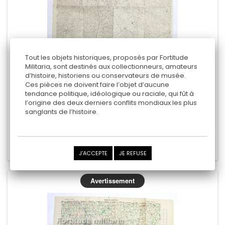
Tout les objets historiques, proposés par Fortitude
Militaria, sont destinés aux collectionneurs, amateurs
d’histoire, historiens ou conservateurs de musée.
CARTE D'ETAT MAJOR ALLIÉ " ST JAMES "
Ces pièces ne doivent faire l’objet d’aucune
tendance politique, idéologique ou raciale, qui fût à
l’origine des deux derniers conflits mondiaux les plus
sanglants de l’histoire.
60,00 €
Ajouter au panier
Ajouter au comparateur
J'ACCEPTE
JE REFUSE
Avertissement