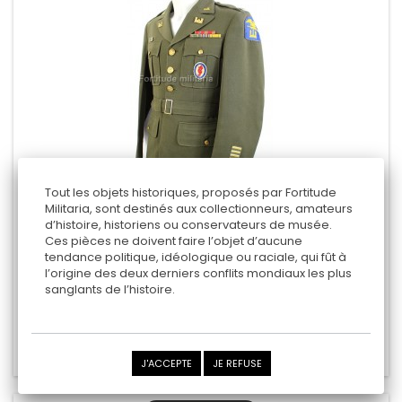
Tout les objets historiques, proposés par Fortitude
Militaria, sont destinés aux collectionneurs, amateurs
d’histoire, historiens ou conservateurs de musée.
VESTE OFFICIER US ARMY
Ces pièces ne doivent faire l’objet d’aucune
tendance politique, idéologique ou raciale, qui fût à
" Engineer special brigade "
l’origine des deux derniers conflits mondiaux les plus
sanglants de l’histoire.
295,00 €
Ajouter au panier
Ajouter au comparateur
J'ACCEPTE
JE REFUSE