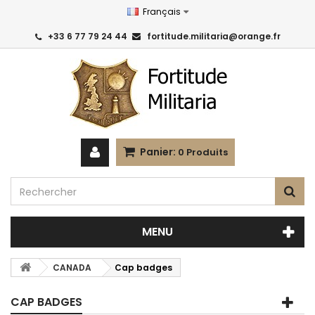
Français
+33 6 77 79 24 44
fortitude.militaria@orange.fr
Panier:
0
Produits
MENU
CANADA
Cap badges
CAP BADGES