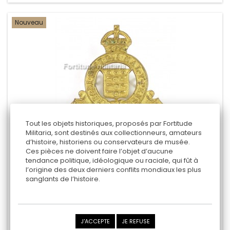
Nouveau
Tout les objets historiques, proposés par Fortitude
Militaria, sont destinés aux collectionneurs, amateurs
d’histoire, historiens ou conservateurs de musée.
Ces pièces ne doivent faire l’objet d’aucune
tendance politique, idéologique ou raciale, qui fût à
" ROYAL CANADIAN ARMY ORDNANCE CORPS "
l’origine des deux derniers conflits mondiaux les plus
sanglants de l’histoire.
15,00 €
Ajouter au panier
J'ACCEPTE
JE REFUSE