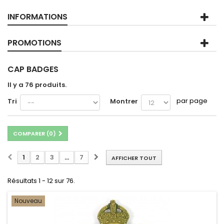
INFORMATIONS
PROMOTIONS
CAP BADGES
Il y a 76 produits.
par page
Tri
Montrer
COMPARER (
0
)
1
2
3
...
7
AFFICHER TOUT
Résultats 1 - 12 sur 76.
Nouveau