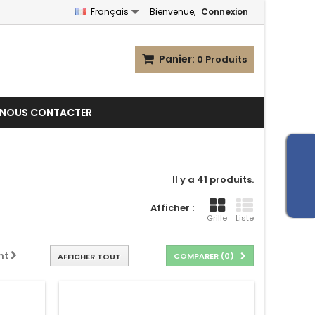
Français
Bienvenue,
Connexion
Panier:
0
Produits
NOUS CONTACTER
Il y a 41 produits.
Afficher :
Grille
Liste
nt
COMPARER (
0
)
AFFICHER TOUT