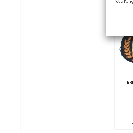
fût à l’o
BR