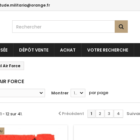
itude.militaria@orange.fr
SÉE
DÉPÔT VENTE
ACHAT
VOTRE RECHERCHE
l Air Force
AIR FORCE
par page
Montrer
12
Précédent
1
2
3
4
Suiva
 - 12 sur 41.
au