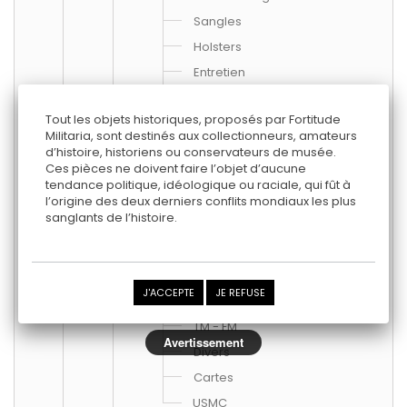
Sangles
Holsters
Entretien
Sacs de transport
Tout les objets historiques, proposés par Fortitude
Etuis et containers
Militaria, sont destinés aux collectionneurs, amateurs
Matériel de démolition
d’histoire, historiens ou conservateurs de musée.
Ces pièces ne doivent faire l’objet d’aucune
Pièces d'armes
tendance politique, idéologique ou raciale, qui fût à
Documents
l’origine des deux derniers conflits mondiaux les plus
sanglants de l’histoire.
D-DAY
Affiches
Journeaux
J'ACCEPTE
JE REFUSE
Phrase Book
TM - FM
Avertissement
Divers
Cartes
USMC