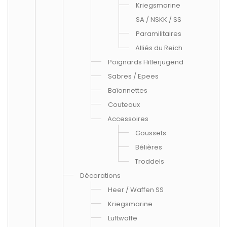
Kriegsmarine
SA / NSKK / SS
Paramilitaires
Alliés du Reich
Poignards Hitlerjugend
Sabres / Epees
Baïonnettes
Couteaux
Accessoires
Goussets
Bélières
Troddels
Décorations
Heer / Waffen SS
Kriegsmarine
Luftwaffe