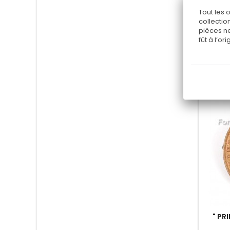
Tout les 
collectio
pièces ne
fût à l’o
Nouve
" PR