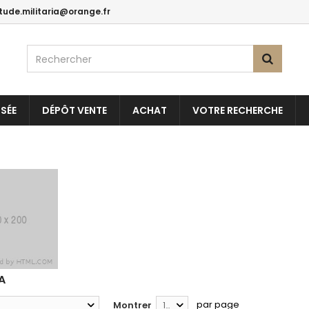
itude.militaria@orange.fr
SÉE
DÉPÔT VENTE
ACHAT
VOTRE RECHERCHE
A
par page
Montrer
12