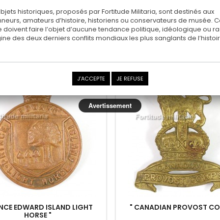
objets historiques, proposés par Fortitude Militaria, sont destinés aux
20,00 €
20,00 €
nneurs, amateurs d’histoire, historiens ou conservateurs de musée. 
 doivent faire l’objet d’aucune tendance politique, idéologique ou rac
Ajouter au panier
Ajouter au panier
rigine des deux derniers conflits mondiaux les plus sanglants de l’histoir
Ajouter au comparateur
Ajouter au comparateu
au
Nouveau
J'ACCEPTE
JE REFUSE
Avertissement
INCE EDWARD ISLAND LIGHT
" CANADIAN PROVOST CO
HORSE "