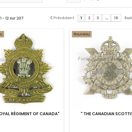
Précédent
1
2
3
...
18
Sui
1 - 12 sur 207.
au
Nouveau
ROYAL RÉGIMENT OF CANADA"
" THE CANADIAN SCOTTI