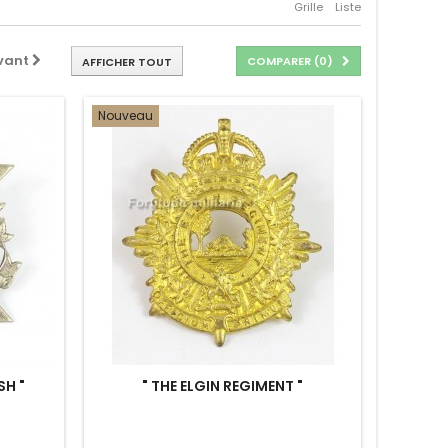
Grille
Liste
vant
COMPARER (
0
)
AFFICHER TOUT
Nouveau
SH "
" THE ELGIN REGIMENT "