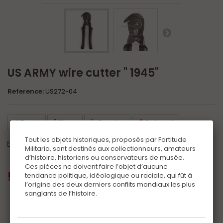
US ARMY wire cutter " 1945"
Reference:
US272-04
Tweet
Share
Google+
Pinterest
Tout les objets historiques, proposés par Fortitude
Send to a friend
Print
Militaria, sont destinés aux collectionneurs, amateurs
d’histoire, historiens ou conservateurs de musée.
Ces pièces ne doivent faire l’objet d’aucune
50,00 €
tax incl.
tendance politique, idéologique ou raciale, qui fût à
l’origine des deux derniers conflits mondiaux les plus
sanglants de l’histoire.
Additional information
Certificat
(+10,00 €)