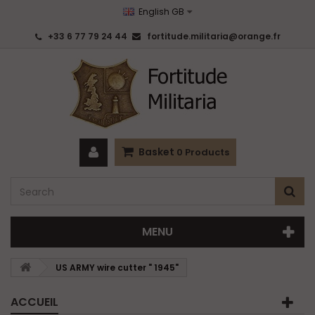
English GB
+33 6 77 79 24 44
fortitude.militaria@orange.fr
Basket
0
Products
MENU
US ARMY wire cutter " 1945"
ACCUEIL