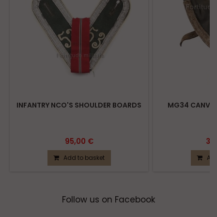
INFANTRY NCO'S SHOULDER BOARDS
MG34 CANVAS
95,00 €
39
Add to basket
Add
Follow us on Facebook