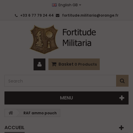
English GB
+33 6 77 79 24 44
fortitude.militaria@orange.fr
Basket
0
Products
MENU
RAF ammo pouch
ACCUEIL