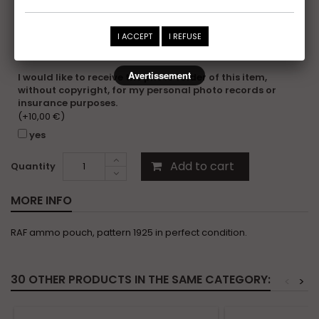
Additional information
Certificat
(+10,00 €)
I ACCEPT
I REFUSE
yes
Avertissement
I would like to receive the photo folder of this item,
without copyright, for my personal photo records or
insurance purposes.
(+10,00 €)
yes
Add to cart
Quantity
MORE INFO
RAF ammo pouch, pattern 1925 in perfect condition.
30 OTHER PRODUCTS IN THE SAME CATEGORY:
<
>