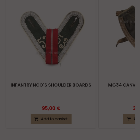
INFANTRY NCO'S SHOULDER BOARDS
MG34 CANVAS
95,00 €
39
Add to basket
Add