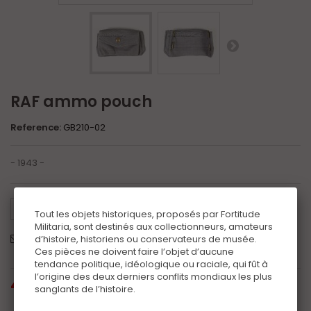
RAF ammo pouch
Reference:
GB210-02
- 1943 -
Tweet
Share
Google+
Pinterest
Tout les objets historiques, proposés par Fortitude
Militaria, sont destinés aux collectionneurs, amateurs
Send to a friend
d’histoire, historiens ou conservateurs de musée.
Print
Ces pièces ne doivent faire l’objet d’aucune
tendance politique, idéologique ou raciale, qui fût à
l’origine des deux derniers conflits mondiaux les plus
45,00 €
tax incl.
sanglants de l’histoire.