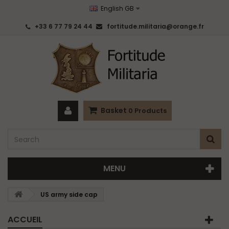
English GB
+33 6 77 79 24 44
fortitude.militaria@orange.fr
Basket
0
Products
MENU
US army side cap
ACCUEIL