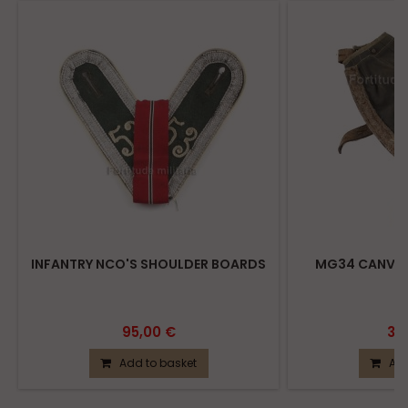
INFANTRY NCO'S SHOULDER BOARDS
MG34 CANVAS
95,00 €
39
Add to basket
Add