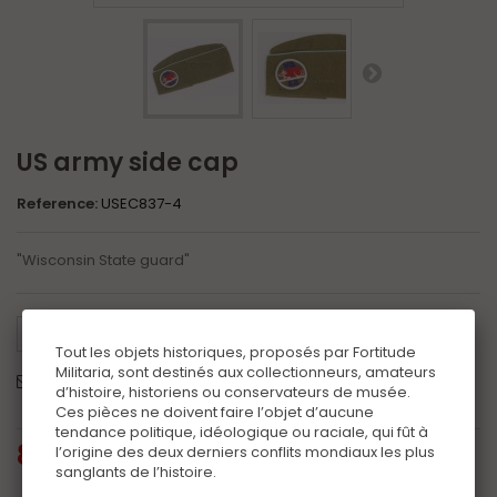
US army side cap
Reference:
USEC837-4
"Wisconsin State guard"
Tweet
Share
Google+
Pinterest
Tout les objets historiques, proposés par Fortitude
Militaria, sont destinés aux collectionneurs, amateurs
Send to a friend
Print
d’histoire, historiens ou conservateurs de musée.
Ces pièces ne doivent faire l’objet d’aucune
tendance politique, idéologique ou raciale, qui fût à
80,00 €
tax incl.
l’origine des deux derniers conflits mondiaux les plus
sanglants de l’histoire.