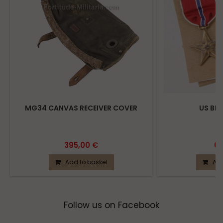
MG34 CANVAS RECEIVER COVER
US BR
395,00 €
65
Add to basket
Add
Follow us on Facebook