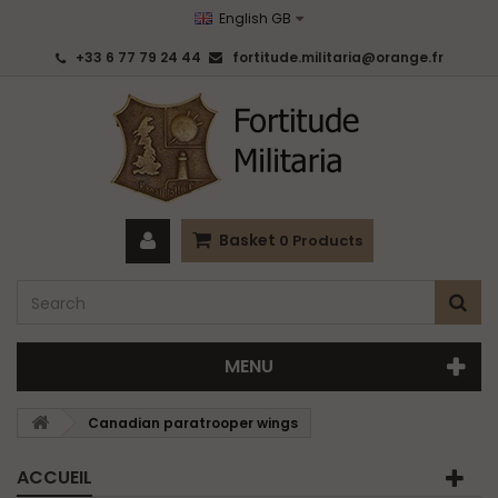
English GB
+33 6 77 79 24 44
fortitude.militaria@orange.fr
Basket
0
Products
MENU
Canadian paratrooper wings
ACCUEIL