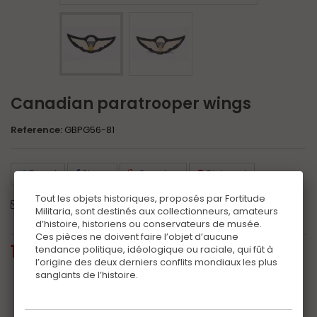
Canadian paratrooper wings
Reference:
GBPG56-81
Tweet
Share
Google+
Pinterest
Tout les objets historiques, proposés par Fortitude
Send to a friend
Print
Militaria, sont destinés aux collectionneurs, amateurs
d’histoire, historiens ou conservateurs de musée.
Ces pièces ne doivent faire l’objet d’aucune
135,00 €
tax incl.
tendance politique, idéologique ou raciale, qui fût à
l’origine des deux derniers conflits mondiaux les plus
sanglants de l’histoire.
Additional information
Certificat
(+10,00 €)